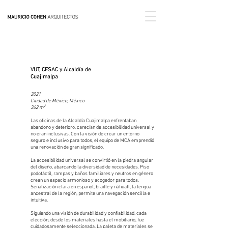
VUT, CESAC y Alcaldía de
Cuajimalpa
2021
Ciudad de México, México
362 m²
Las oficinas de la Alcaldía Cuajimalpa enfrentaban
abandono y deterioro, carecían de accesibilidad universal y
no eran inclusivas. Con la visión de crear un entorno
seguro e inclusivo para todos, el equipo de MCA emprendió
una renovación de gran significado.
La accesibilidad universal se convirtió en la piedra angular
del diseño, abarcando la diversidad de necesidades. Piso
podotáctil, rampas y baños familiares y neutros en género
crean un espacio armonioso y acogedor para todos.
Señalización clara en español, braille y náhuatl, la lengua
ancestral de la región, permite una navegación sencilla e
intuitiva.
Siguiendo una visión de durabilidad y confiabilidad, cada
elección, desde los materiales hasta el mobiliario, fue
cuidadosamente seleccionada. La paleta de materiales se