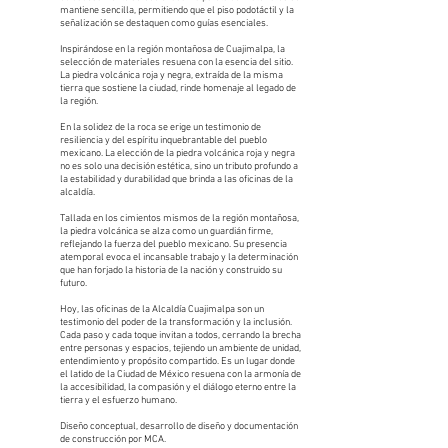
mantiene sencilla, permitiendo que el piso podotáctil y la
señalización se destaquen como guías esenciales.
Inspirándose en la región montañosa de Cuajimalpa, la
selección de materiales resuena con la esencia del sitio.
La piedra volcánica roja y negra, extraída de la misma
tierra que sostiene la ciudad, rinde homenaje al legado de
la región.
En la solidez de la roca se erige un testimonio de
resiliencia y del espíritu inquebrantable del pueblo
mexicano. La elección de la piedra volcánica roja y negra
no es solo una decisión estética, sino un tributo profundo a
la estabilidad y durabilidad que brinda a las oficinas de la
alcaldía.
Tallada en los cimientos mismos de la región montañosa,
la piedra volcánica se alza como un guardián firme,
reflejando la fuerza del pueblo mexicano. Su presencia
atemporal evoca el incansable trabajo y la determinación
que han forjado la historia de la nación y construido su
futuro.
Hoy, las oficinas de la Alcaldía Cuajimalpa son un
testimonio del poder de la transformación y la inclusión.
Cada paso y cada toque invitan a todos, cerrando la brecha
entre personas y espacios, tejiendo un ambiente de unidad,
entendimiento y propósito compartido. Es un lugar donde
el latido de la Ciudad de México resuena con la armonía de
la accesibilidad, la compasión y el diálogo eterno entre la
tierra y el esfuerzo humano.
Diseño conceptual, desarrollo de diseño y documentación
de construcción por MCA.